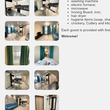
washing machine
electric furnace;
microwave
Ironing Board, iron;
hair dryer
hygiene items (soap, sha
crockery, Cutlery and ki
Each guest is provided with lin
Welcome!