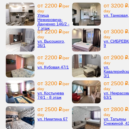
от 2200
от 3200
i
i
/per
day
day
Улица
ул. Танковая,
Немировича-
Данченко 146/2 -
7 этаж
от 2200
от 3000
i
i
/per
day
day
ул. Высоцкого,
ул. СИБРЕВ
36/1
9
от 2200
от 2900
i
i
/per
day
day
ул. Кубовая 47/1
ул.
Кавалерийск
3/1
от 3200
от 2500
i
i
/per
day
day
ул. Костычева
ул. Некрасов
74/1 - 8 этаж
63/1
от 2500
от 2800
i
i
/per
day
day
ул. Никитина 67
ул. Татьяны
Снежиной, 4