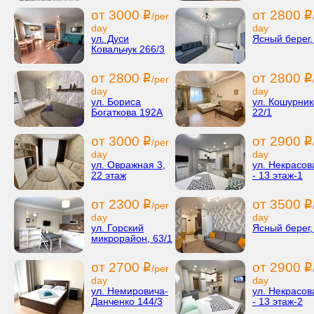
от 3000
от 2800
i
i
/per
day
day
ул. Дуси
Ясный берег,
Ковальчук 266/3
от 2800
от 2800
i
i
/per
day
day
ул. Бориса
ул. Кошурник
Богаткова 192А
22/1
от 3000
от 2900
i
i
/per
day
day
ул. Овражная 3,
ул. Некрасов
22 этаж
- 13 этаж-1
от 2300
от 3500
i
i
/per
day
day
ул. Горский
Ясный берег,
микрорайон, 63/1
от 2700
от 2900
i
i
/per
day
day
ул. Немировича-
ул. Некрасов
Данченко 144/3
- 13 этаж-2