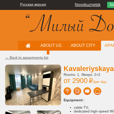
Русская версия
Novokuznetsk
No
ABOUT US
ABOUT CITY
APA
ПРАВИЛА
← Back to appartments list
Kavaleriyskaya 
Rooms: 1, Sleeps: 2+2
от 2900
i
/per day
Equipment:
:
cable TV;
dedicated high-speed Wi-