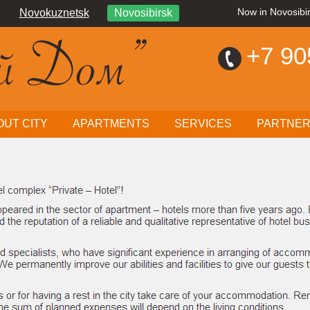
Novokuznetsk
Novosibirsk
Now in Novosibi
+7
90
OUT CITY
APARTMENTS
SERVICES
PARTNE